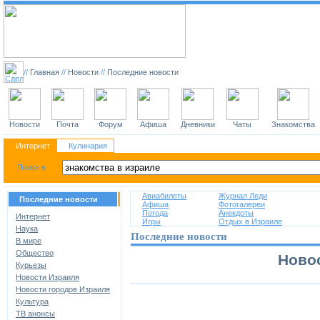
//
Главная
//
Новости
//
Последние новости
Новости
Почта
Форум
Афиша
Дневники
Чаты
Знакомства
Интернет
Кулинария
Авиабилеты
Журнал Леди
Последние новости
Афиша
Фотогалереи
Погода
Анекдоты
Интернет
Игры
Отдых в Израиле
Наука
Последние новости
В мире
Общество
Новос
Курьезы
Новости Израиля
Новости городов Израиля
Культура
ТВ анонсы