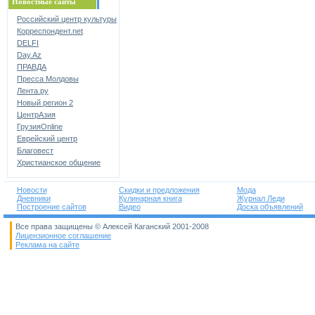
Новостные сайты
Российский центр культуры
Корреспондент.net
DELFI
Day.Az
ПРАВДА
Пресса Молдовы
Лента.ру
Новый регион 2
ЦентрАзия
ГрузияOnline
Еврейский центр
Благовест
Христианское общение
Новости
Скидки и предложения
Мода
Дневники
Кулинарная книга
Журнал Леди
Построение сайтов
Видео
Доска объявлений
Все права защищены © Алексей Каганский 2001-2008
Лицензионное соглашение
Реклама на сайте