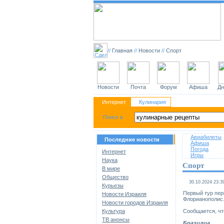
//
Главная
//
Новости
//
Спорт
Новости
Почта
Форум
Афиша
Дн
Интернет
Кулинария
Авиабилеты
Последние новости
Афиша
Погода
Интернет
Игры
Наука
Спорт
В мире
Общество
30.10.2024 23:3
Курьезы
Первый тур пер
Новости Израиля
Флорианополис.
Новости городов Израиля
Культура
Сообщается, чт
ТВ анонсы
Бразилиа