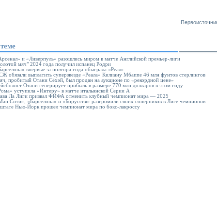
Первоисточни
 теме
Арсенал» и «Ливерпуль» разошлись миром в матче Английской премьер-лиги
Золотой мяч" 2024 года получил испанец Родри
Барселона» впервые за полтора года обыграла «Реал»
СЖ обязали выплатить суперзвезде «Реала» Килиану Мбаппе 46 млн фунтов стерлингов
яч, пробитый Отани Сёхэй, был продан на аукционе по «рекордной цене»
ейсболист Отани генерирует прибыль в размере 770 млн долларов в этом году
Рома» уступила «Интеру» в матче итальянской Серии А
лава Ла Лиги призвал ФИФА отменить клубный чемпионат мира — 2025
Ман Сити», «Барселона» и «Боруссия» разгромили своих соперников в Лиге чемпионов
 штате Нью-Йорк прошел чемпионат мира по бокс-лакроссу