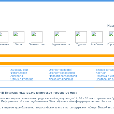
Нави
евники
Чаты
Знакомства
Недвижимость
Туризм
Альбомы
Горо
Журнал Леди
Экспорт новостей
Бизнес катало
Фотогалереи
Экспорт гороскопов
Хостинг
Анекдоты
Новости потребителя
Реклама в ин
Отдых в Израиле
Доска объявлений
Построение с
В Бразилии стартовало юниорское первенство мира
9
|
венства мира по шахматам среди юношей и девушек до 14, 16 и 18 лет стартовало в б
 Информация об этом опубликована 30 октября на сайте федерации шахмат России.
о в первом туре большинство российских шахматистов одержали победы. Второй тур с