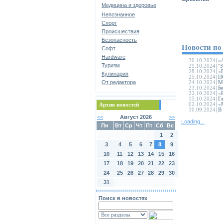
Медицина и здоровье
Непознанное
Спорт
Происшествия
Безопасность
Новости по
Софт
Hardware
30.10.2024
|
«
Туризм
29.10.2024
|
"
28.10.2024
|
«
Кулинария
25.10.2024
|
П
От редактора
24.10.2024
|
М
23.10.2024
|
Б
22.10.2024
|
«
15.10.2024
|
Г
02.10.2024
|
«
Архив новостей
30.09.2024
|
В
<<
Август 2026
>>
Loading...
Пн
Вт
Ср
Чт
Пт
Сб
Вс
1
2
3
4
5
6
7
8
9
10
11
12
13
14
15
16
17
18
19
20
21
22
23
24
25
26
27
28
29
30
31
Поиск в новостях