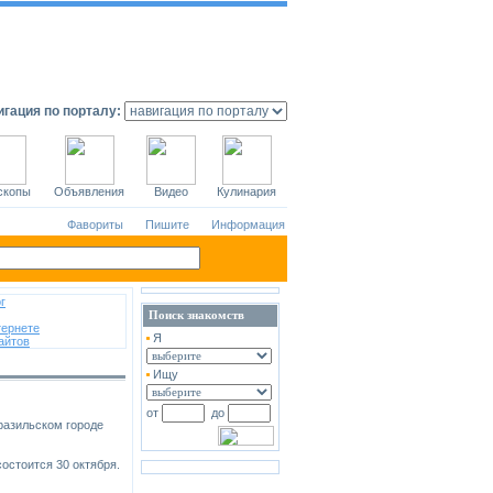
гация по порталу:
скопы
Объявления
Видео
Кулинария
Фавориты
Пишите
Информация
г
Поиск знакомств
тернете
Я
айтов
Ищу
от
до
разильском городе
остоится 30 октября.