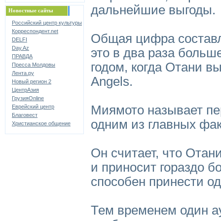
дальнейшие выгоды.
Новостные сайты
Российский центр культуры
Корреспондент.net
Общая цифра составл
DELFI
Day.Az
это в два раза боль
ПРАВДА
годом, когда Отани в
Пресса Молдовы
Лента.ру
Angels.
Новый регион 2
ЦентрАзия
ГрузияOnline
Миямото называет пе
Еврейский центр
Благовест
одним из главных фак
Христианское общение
Он считает, что Ота
и приносит гораздо 
способен принести од
Тем временем один 