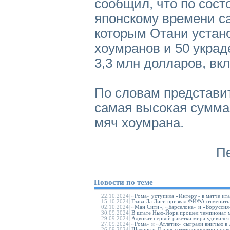
сообщил, что по сост
японскому времени са
которым Отани устано
хоумранов и 50 украд
3,3 млн долларов, в
По словам представит
самая высокая сумма,
мяч хоумрана.
П
Новости по теме
22.10.2024
|
«Рома» уступила «Интеру» в матче ит
15.10.2024
|
Глава Ла Лиги призвал ФИФА отменит
02.10.2024
|
«Ман Сити», «Барселона» и «Боруссия
30.09.2024
|
В штате Нью-Йорк прошел чемпионат м
29.09.2024
|
Адвокат первой ракетки мира удивилс
27.09.2024
|
«Рома» и «Атлетик» сыграли вничью в
26.09.2024
|
Швеция и Дания хотят совместно пров