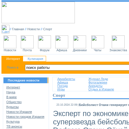
//
Главная
//
Новости
//
Спорт
Новости
Почта
Форум
Афиша
Дневники
Чаты
Знакомства
Интернет
Кулинария
Авиабилеты
Журнал Леди
Последние новости
Афиша
Фотогалереи
Погода
Анекдоты
Интернет
Игры
Отдых в Израиле
Наука
Спорт
В мире
Общество
Бейсболист Отани генерирует 
23.10.2024 22:09
|
Курьезы
Эксперт по экономике
Новости Израиля
Новости городов Израиля
суперзвезда бейсбол
Культура
ТВ анонсы