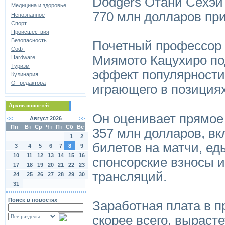
Dodgers Отани Сёхэй 
Медицина и здоровье
770 млн долларов пр
Непознанное
Спорт
Происшествия
Безопасность
Почетный профессор 
Софт
Миямото Кацухиро по
Hardware
Туризм
эффект популярности
Кулинария
От редактора
играющего в позиция
Архив новостей
Он оценивает прямое
<<
Август 2026
>>
Пн
Вт
Ср
Чт
Пт
Сб
Вс
357 млн долларов, вк
1
2
билетов на матчи, еды
3
4
5
6
7
8
9
10
11
12
13
14
15
16
спонсорские взносы и
17
18
19
20
21
22
23
трансляций.
24
25
26
27
28
29
30
31
Поиск в новостях
Заработная плата в п
скорее всего, выраст