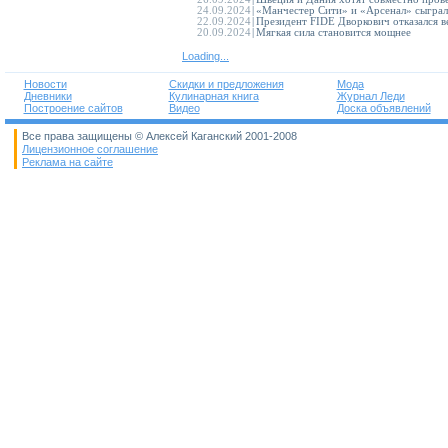
24.09.2024
|
«Манчестер Сити» и «Арсенал» сыграл
22.09.2024
|
Президент FIDE Дворкович отказался ве
20.09.2024
|
Мягкая сила становится мощнее
Loading...
Новости
Скидки и предложения
Мода
Дневники
Кулинарная книга
Журнал Леди
Построение сайтов
Видео
Доска объявлений
Все права защищены © Алексей Каганский 2001-2008
Лицензионное соглашение
Реклама на сайте